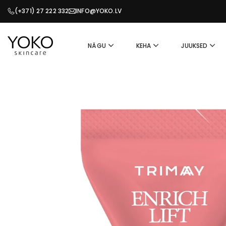
Liigu
(+371) 27 222 332
INFO@YOKO.LV
sisuni
NÄGU
KEHA
JUUKSED