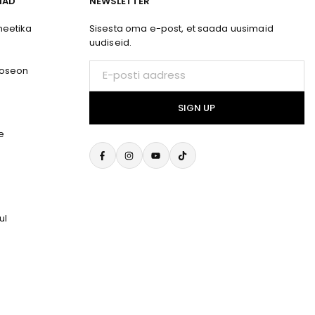
IAD
NEWSLETTER
eetika
Sisesta oma e-post, et saada uusimaid
uudiseid.
E-
Joseon
posti
aadress
SIGN UP
e
Facebook
Instagram
YouTube
TikTok
ul