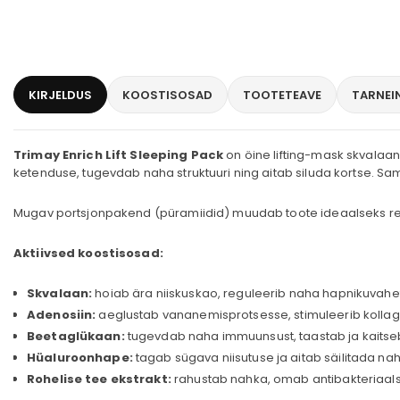
KIRJELDUS
KOOSTISOSAD
TOOTETEAVE
TARNEI
Trimay Enrich Lift Sleeping Pack
on öine lifting-mask skvalaan
ketenduse, tugevdab naha struktuuri ning aitab siluda kortse. Sa
Mugav portsjonpakend (püramiidid) muudab toote ideaalseks rei
Aktiivsed koostisosad:
Skvalaan:
hoiab ära niiskuskao, reguleerib naha hapnikuvah
Adenosiin:
aeglustab vananemisprotsesse, stimuleerib kollage
Beetaglükaan:
tugevdab naha immuunsust, taastab ja kaits
Hüaluroonhape:
tagab sügava niisutuse ja aitab säilitada n
Rohelise tee ekstrakt:
rahustab nahka, omab antibakteriaalse