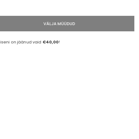
VÄLJA MÜÜDUD
seni on jäänud vaid
€40,00
!