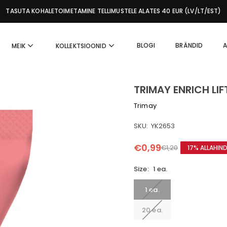
TASUTA KOHALETOIMETAMINE TELLIMUSTELE ALATES 40 EUR (LV/LT/EST)
BLOGI
BRÄNDID
A
MEIK
KOLLEKTSIOONID
TRIMAY ENRICH LIF
Trimay
SKU:
YK2653
€0,99
€1,20
17
% ALLAHIN
Tavahind
Size:
1 ea.
1 ea.
20 ea.