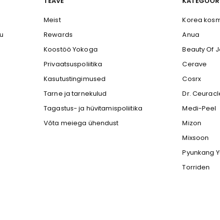
TEAVE
KATEGOOR
Meist
Korea kosm
gu
Rewards
Anua
Koostöö Yokoga
Beauty Of 
Privaatsuspoliitika
Cerave
Kasutustingimused
Cosrx
Tarne ja tarnekulud
Dr. Ceuracl
Tagastus- ja hüvitamispoliitika
Medi-Peel
Võta meiega ühendust
Mizon
Mixsoon
Pyunkang Y
Torriden