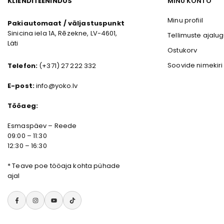
KLIENDITEENINDUS
MINU KONTO
Minu profiil
Pakiautomaat / väljastuspunkt
Sinicina iela 1A, Rēzekne, LV-4601,
Tellimuste ajalu
Läti
Ostukorv
Soovide nimekiri
Telefon:
(+371) 27 222 332
E-post:
info@yoko.lv
Tööaeg:
Esmaspäev – Reede
09:00 – 11:30
12:30 – 16:30
*
Teave poe tööaja kohta pühade
ajal
Facebook
Instagram
YouTube
TikTok