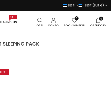
EESTI
EESTI(EUR €)
SALE
0
0
LLAHINDLUS
SOOVINIMEKIRI
OTSI
KONTO
OSTUKORV
T SLEEPING PACK
DLUS