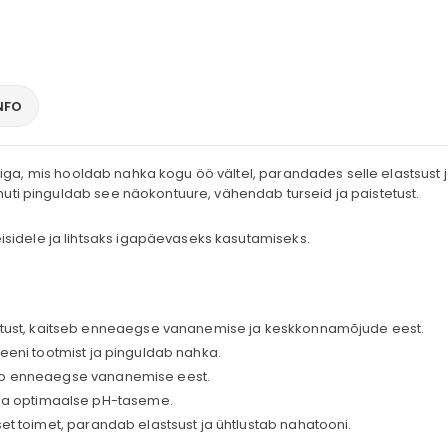
NFO
iga, mis hooldab nahka kogu öö vältel, parandades selle elastsust 
muti pinguldab see näokontuure, vähendab turseid ja paistetust.
sidele ja lihtsaks igapäevaseks kasutamiseks.
etust, kaitseb enneaegse vananemise ja keskkonnamõjude eest.
eni tootmist ja pinguldab nahka.
eb enneaegse vananemise eest.
aha optimaalse pH-taseme.
t toimet, parandab elastsust ja ühtlustab nahatooni.