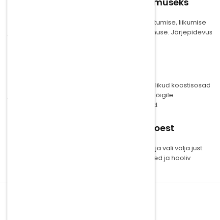
Soovitused maksimaalseks tulemuseks
Regulaarne
tselluliidihooldus
koos tervisliku toitumise, liikumise
ja naha stimuleerimisega annab parima tulemuse. Järjepidevus
on kõige olulisem.
Miks valida Korea kosmeetika?
Korea nahahooldustooted ühendavad looduslikud koostisosad
ja uuenduslikud tehnoloogiad. Need sobivad kõigile
nahatüüpidele ja on dermatoloogiliselt testitud.
Leia oma lemmik Yoko.ee veebipoest
Vaata meie
tselluliidihoolduse
kollektsiooni ja vali välja just
sulle sobiv toode. Kiire tarne, kvaliteetsed tooted ja hooliv
klienditeenindus ootavad sind.
KLIENDITEENINDUS