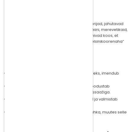
Parimad tooted tselluliidi vastu
Kollektsioonis on
tselluliidikreemid
, kehakoorijad, jahutavad
geelid ja masseerimisõlid, mis sisaldavad kofeiini, merevetikaid,
piparmünti ja ženšenni. Need koostisosad toimivad koos, et
parandada naha seisundit ja vähendada “apelsinikoorenaha”
efekti.
Kuidas valida sobiv toode?
Tselluliidikreem:
igapäevaseks kasutamiseks, imendub
kiiresti ja annab nähtava tulemuse.
Õli massaažiks:
aktiveerib vereringet ja soodustab
lümfiringet – eriti tõhus koos regulaarse massaažiga.
Kehakoorija:
eemaldab surnud naharakud ja valmistab
naha ette aktiivainete imendumiseks.
Jahutav geel:
värskendab ja pinguldab nahka, muutes selle
siledamaks.