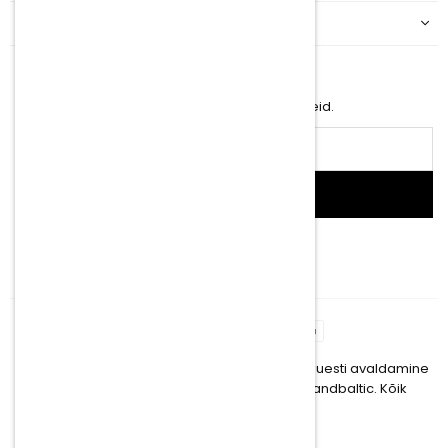
KATEGOORIAD
NEWSLETTER
Sisesta oma e-post, et saada uusimaid uudiseid.
E-
posti
aadress
SIGN UP
Facebook
Instagram
YouTube
TikTok
© SIA Olandbaltic, 2026. Sisu kopeerimine ja uuesti avaldamine
ärilistel eesmärkidel on keelatud. © SIA Olandbaltic. Kõik
õigused kaitstud.