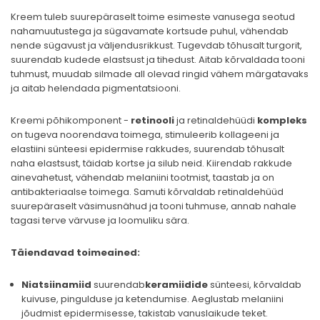
Kreem tuleb suurepäraselt toime esimeste vanusega seotud
nahamuutustega ja sügavamate kortsude puhul, vähendab
nende sügavust ja väljendusrikkust. Tugevdab tõhusalt turgorit,
suurendab kudede elastsust ja tihedust. Aitab kõrvaldada tooni
tuhmust, muudab silmade all olevad ringid vähem märgatavaks
ja aitab helendada pigmentatsiooni.
Kreemi põhikomponent -
retinooli
ja retinaldehüüdi
kompleks
on tugeva noorendava toimega, stimuleerib kollageeni ja
elastiini sünteesi epidermise rakkudes, suurendab tõhusalt
naha elastsust, täidab kortse ja silub neid. Kiirendab rakkude
ainevahetust, vähendab melaniini tootmist, taastab ja on
antibakteriaalse toimega. Samuti kõrvaldab retinaldehüüd
suurepäraselt väsimusnähud ja tooni tuhmuse, annab nahale
tagasi terve värvuse ja loomuliku sära.
Täiendavad toimeained:
Niatsiinamiid
suurendab
keramiidide
sünteesi, kõrvaldab
kuivuse, pingulduse ja ketendumise. Aeglustab melaniini
jõudmist epidermisesse, takistab vanuslaikude teket.