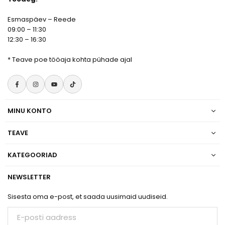
Esmaspäev – Reede
09:00 – 11:30
12:30 – 16:30
*
Teave poe tööaja kohta pühade ajal
Facebook
Instagram
YouTube
TikTok
MINU KONTO
TEAVE
KATEGOORIAD
NEWSLETTER
Sisesta oma e-post, et saada uusimaid uudiseid.
E-
posti