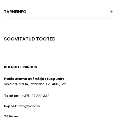
+
TARNEINFO
SOOVITATUD TOOTED
KLIENDITEENINDUS
Pakiautomaat / väljastuspunkt
Sinicina iela 1A, Rēzekne, LV-4601, Läti
Telefon:
(+371) 27 222 332
E-post:
info@yoko.lv
Tööaeg: