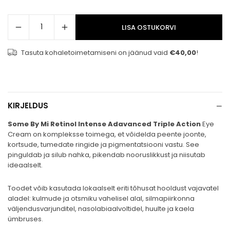
LISA OSTUKORVI
Tasuta kohaletoimetamiseni on jäänud vaid
€40,00
!
−
KIRJELDUS
Some By Mi Retinol Intense Adavanced Triple Action
Eye
Cream on kompleksse toimega, et võidelda peente joonte,
kortsude, tumedate ringide ja pigmentatsiooni vastu. See
pinguldab ja silub nahka, pikendab nooruslikkust ja niisutab
ideaalselt.
Toodet võib kasutada lokaalselt eriti tõhusat hooldust vajavatel
aladel: kulmude ja otsmiku vahelisel alal, silmapiirkonna
väljendusvarjunditel, nasolabiaalvoltidel, huulte ja kaela
ümbruses.