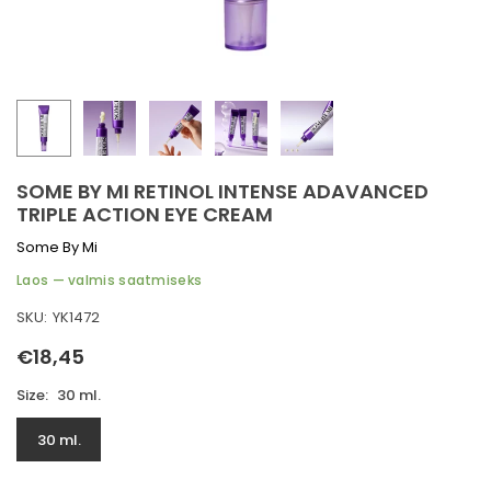
ORIMINE
GITUSTE IDEED
HAPROBLEEMID
LINE HOOLDUS
SOME BY MI RETINOL INTENSE ADAVANCED
TRIPLE ACTION EYE CREAM
-KAITSE
Some By Mi
Laos — valmis saatmiseks
SKU:
YK1472
€18,45
Tavahind
Size:
30 ml.
30 ml.