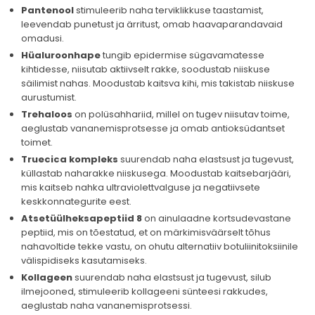
Pantenool
stimuleerib naha terviklikkuse taastamist,
leevendab punetust ja ärritust, omab haavaparandavaid
omadusi.
Hüaluroonhape
tungib epidermise sügavamatesse
kihtidesse, niisutab aktiivselt rakke, soodustab niiskuse
säilimist nahas. Moodustab kaitsva kihi, mis takistab niiskuse
aurustumist.
Trehaloos
on polüsahhariid, millel on tugev niisutav toime,
aeglustab vananemisprotsesse ja omab antioksüdantset
toimet.
Truecica kompleks
suurendab naha elastsust ja tugevust,
küllastab naharakke niiskusega. Moodustab kaitsebarjääri,
mis kaitseb nahka ultraviolettvalguse ja negatiivsete
keskkonnategurite eest.
Atsetüülheksapeptiid 8
on ainulaadne kortsudevastane
peptiid, mis on tõestatud, et on märkimisväärselt tõhus
nahavoltide tekke vastu, on ohutu alternatiiv botuliinitoksiinile
välispidiseks kasutamiseks.
Kollageen
suurendab naha elastsust ja tugevust, silub
ilmejooned, stimuleerib kollageeni sünteesi rakkudes,
aeglustab naha vananemisprotsessi.