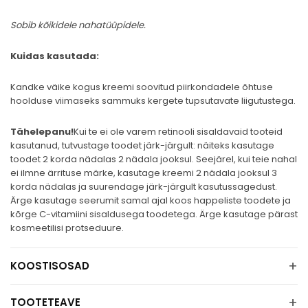
Sobib kõikidele nahatüüpidele.
Kuidas kasutada:
Kandke väike kogus kreemi soovitud piirkondadele õhtuse
hoolduse viimaseks sammuks kergete tupsutavate liigutustega.
Tähelepanu!
Kui te ei ole varem retinooli sisaldavaid tooteid
kasutanud, tutvustage toodet järk-järgult: näiteks kasutage
toodet 2 korda nädalas 2 nädala jooksul. Seejärel, kui teie nahal
ei ilmne ärrituse märke, kasutage kreemi 2 nädala jooksul 3
korda nädalas ja suurendage järk-järgult kasutussagedust.
Ärge kasutage seerumit samal ajal koos happeliste toodete ja
kõrge C-vitamiini sisaldusega toodetega. Ärge kasutage pärast
kosmeetilisi protseduure.
+
KOOSTISOSAD
+
TOOTETEAVE