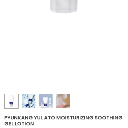
ORIMINE
GITUSTE IDEED
HAPROBLEEMID
LINE HOOLDUS
-KAITSE
PYUNKANG YUL ATO MOISTURIZING SOOTHING
GEL LOTION