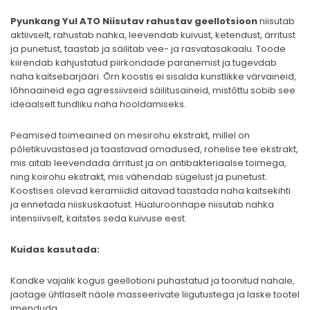
Pyunkang Yul ATO Niisutav rahustav geellotsioon
niisutab
aktiivselt, rahustab nahka, leevendab kuivust, ketendust, ärritust
ja punetust, taastab ja säilitab vee- ja rasvatasakaalu. Toode
kiirendab kahjustatud piirkondade paranemist ja tugevdab
naha kaitsebarjääri. Õrn koostis ei sisalda kunstlikke värvaineid,
lõhnaaineid ega agressiivseid säilitusaineid, mistõttu sobib see
ideaalselt tundliku naha hooldamiseks.
Peamised toimeained on mesirohu ekstrakt, millel on
põletikuvastased ja taastavad omadused, rohelise tee ekstrakt,
mis aitab leevendada ärritust ja on antibakteriaalse toimega,
ning koirohu ekstrakt, mis vähendab sügelust ja punetust.
Koostises olevad keramiidid aitavad taastada naha kaitsekihti
ja ennetada niiskuskaotust. Hüaluroonhape niisutab nahka
intensiivselt, kaitstes seda kuivuse eest.
Kuidas kasutada:
Kandke vajalik kogus geellotioni puhastatud ja toonitud nahale,
jaotage ühtlaselt näole masseerivate liigutustega ja laske tootel
imenduda.