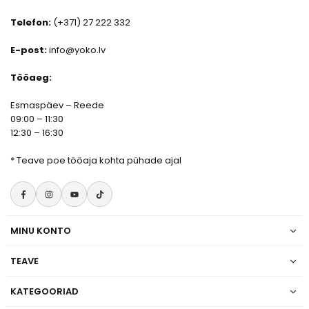
Telefon:
(+371) 27 222 332
E-post:
info@yoko.lv
Tööaeg:
Esmaspäev – Reede
09:00 – 11:30
12:30 – 16:30
*
Teave poe tööaja kohta pühade ajal
Facebook
Instagram
YouTube
TikTok
MINU KONTO
TEAVE
KATEGOORIAD