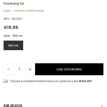
Pyunkang Yul
Laos — valmis saatmiseks
SKU:
YK2297
€15,95
Tavahind
Size:
150 ml.
150 ml.
LISA OSTUKORVI
Tasuta kohaletoimetamiseni on jäänud vaid
€40,00
!
−
KIRJELDUS