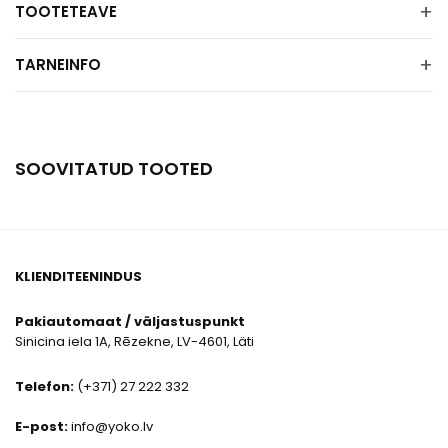
+
TOOTETEAVE
+
TARNEINFO
SOOVITATUD TOOTED
KLIENDITEENINDUS
Pakiautomaat / väljastuspunkt
Sinicina iela 1A, Rēzekne, LV-4601, Läti
Telefon:
(+371) 27 222 332
E-post:
info@yoko.lv