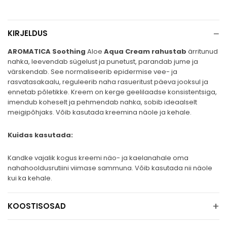
−
KIRJELDUS
AROMATICA Soothing
Aloe
Aqua Cream rahustab
ärritunud
nahka, leevendab sügelust ja punetust, parandab jume ja
värskendab. See normaliseerib epidermise vee- ja
rasvatasakaalu, reguleerib naha rasueritust päeva jooksul ja
ennetab põletikke. Kreem on kerge geelilaadse konsistentsiga,
imendub koheselt ja pehmendab nahka, sobib ideaalselt
meigipõhjaks. Võib kasutada kreemina näole ja kehale.
Kuidas kasutada:
Kandke vajalik kogus kreemi näo- ja kaelanahale oma
nahahooldusrutiini viimase sammuna. Võib kasutada nii näole
kui ka kehale.
+
KOOSTISOSAD