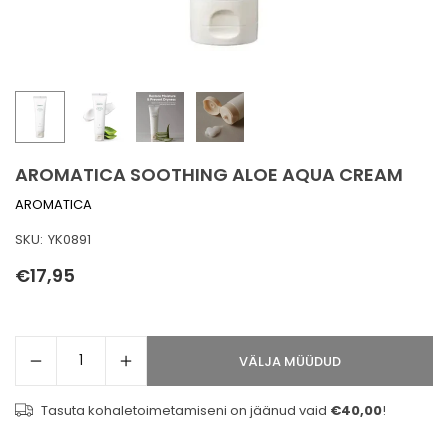
ORIMINE
GITUSTE IDEED
HAPROBLEEMID
LINE HOOLDUS
AROMATICA SOOTHING ALOE AQUA CREAM
AROMATICA
-KAITSE
SKU:
YK0891
€17,95
Tavahind
VÄLJA MÜÜDUD
Tasuta kohaletoimetamiseni on jäänud vaid
€40,00
!