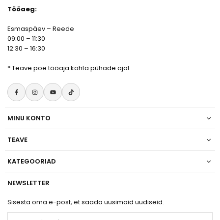
Tööaeg:
Esmaspäev – Reede
09:00 – 11:30
12:30 – 16:30
*
Teave poe tööaja kohta pühade ajal
Facebook
Instagram
YouTube
TikTok
MINU KONTO
TEAVE
KATEGOORIAD
NEWSLETTER
Sisesta oma e-post, et saada uusimaid uudiseid.
E-