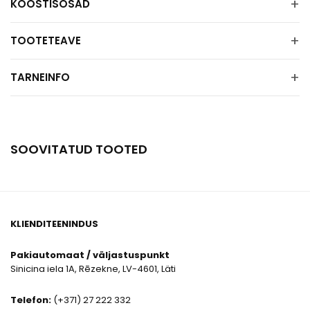
+
KOOSTISOSAD
+
TOOTETEAVE
+
TARNEINFO
SOOVITATUD TOOTED
KLIENDITEENINDUS
Pakiautomaat / väljastuspunkt
Sinicina iela 1A, Rēzekne, LV-4601, Läti
Telefon:
(+371) 27 222 332