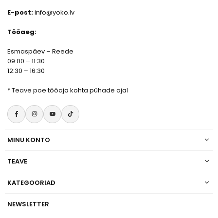
E-post:
info@yoko.lv
Tööaeg:
Esmaspäev – Reede
09:00 – 11:30
12:30 – 16:30
*
Teave poe tööaja kohta pühade ajal
Facebook
Instagram
YouTube
TikTok
MINU KONTO
TEAVE
KATEGOORIAD
NEWSLETTER