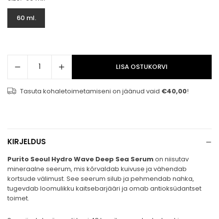
60 ml.
LISA OSTUKORVI
Tasuta kohaletoimetamiseni on jäänud vaid
€40,00
!
−
KIRJELDUS
Purito Seoul Hydro Wave Deep Sea Serum
on niisutav
mineraalne seerum, mis kõrvaldab kuivuse ja vähendab
kortsude välimust. See seerum silub ja pehmendab nahka,
tugevdab loomulikku kaitsebarjääri ja omab antioksüdantset
toimet.