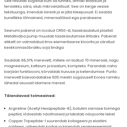
See niisutab sügavuti kuni 48 tunniks, annab elastsust ja
tervislikku sära, silub mikroelastsust. See on kerge vesise
tekstuuriga, imendub kiiresti ja ei jäta kleepuvust. Ei sisalda
kunstlikke lõhnaineid, mineraalõlisid ega parabeene.
Seerumi pakend on loodud CR50-st, taaskasutatud plastist.
Metallivaba pump muudab taaskasutamise lihtsaks. Paberist
etikett on valmistatud ilma elementaarse kloorita ja värvitud
keskkonnasõbraliku soja tindiga.
Sisaldab 66,01% merevett, millele on lisatud 70 mineraali, nagu
magneesium, kaltsium ja kaalium, kompleks. Parandab naha
barjääri funktsiooni, kõrvaldab kuivuse ja ketendumise. Purito
merevett kaevandatakse 605 meetri sügavuselt Korea ranniku
lähedal asuvast Idamere merest.
Täiendavad toimeained:
Argireline (Acetyl Hexapeptide-8), botuliini sarnase toimega
peptiid, lõdvestab näolihaseid ja takistab näojoonte teket.
Copper Tripeptide-1 suurendab kollageeni ja elastiini
sünteesi, vähendab kortse ja kiirendab regenereerimist.