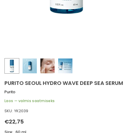
ORIMINE
GITUSTE IDEED
HAPROBLEEMID
LINE HOOLDUS
-KAITSE
PURITO SEOUL HYDRO WAVE DEEP SEA SERUM
Purito
Laos — valmis saatmiseks
SKU:
YK2039
€22,75
Tavahind
Size:
60 ml.