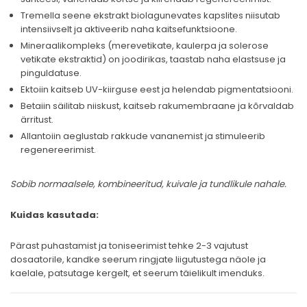
Tremella seene ekstrakt biolagunevates kapslites niisutab
intensiivselt ja aktiveerib naha kaitsefunktsioone.
Mineraalikompleks (merevetikate, kaulerpa ja solerose
vetikate ekstraktid) on joodirikas, taastab naha elastsuse ja
pinguldatuse.
Ektoiin kaitseb UV-kiirguse eest ja helendab pigmentatsiooni.
Betaiin säilitab niiskust, kaitseb rakumembraane ja kõrvaldab
ärritust.
Allantoiin aeglustab rakkude vananemist ja stimuleerib
regenereerimist.
Sobib normaalsele, kombineeritud, kuivale ja tundlikule nahale.
Kuidas kasutada:
Pärast puhastamist ja toniseerimist tehke 2-3 vajutust
dosaatorile, kandke seerum ringjate liigutustega näole ja
kaelale, patsutage kergelt, et seerum täielikult imenduks.