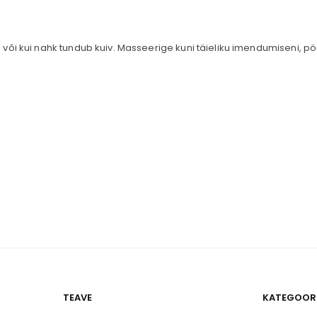
 või kui nahk tundub kuiv. Masseerige kuni täieliku imendumiseni, p
TEAVE
KATEGOOR