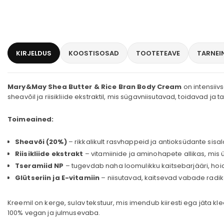
KIRJELDUS
KOOSTISOSAD
TOOTETEAVE
TARNEI
Mary&May Shea Butter & Rice Bran Body Cream
on intensiiv
sheavõil ja riisikliide ekstraktil, mis sügavniisutavad, toidavad j
Toimeained:
Sheavõi (20%)
– rikkalikult rasvhappeid ja antioksüdante sis
Riisikliide ekstrakt
– vitamiinide ja aminohapete allikas, mis 
Tseramiid NP
– tugevdab naha loomulikku kaitsebarjääri, hoia
Glütseriin ja E-vitamiin
– niisutavad, kaitsevad vabade radi
Kreemil on kerge, sulav tekstuur, mis imendub kiiresti ega jäta k
100% vegan ja julmusevaba.