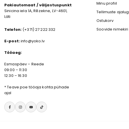
Minu profiil
Pakiautomaat / väljastuspunkt
Sinicina iela 1A, Rēzekne, LV-4601,
Tellimuste ajalu
Läti
Ostukorv
Soovide nimekiri
Telefon:
(+371) 27 222 332
E-post:
info@yoko.lv
Tööaeg:
Esmaspäev – Reede
09:00 – 11:30
12:30 – 16:30
*
Teave poe tööaja kohta pühade
ajal
Facebook
Instagram
YouTube
TikTok