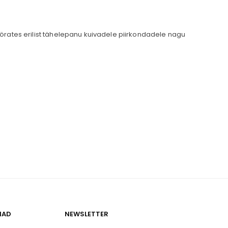
öörates erilist tähelepanu kuivadele piirkondadele nagu
IAD
NEWSLETTER