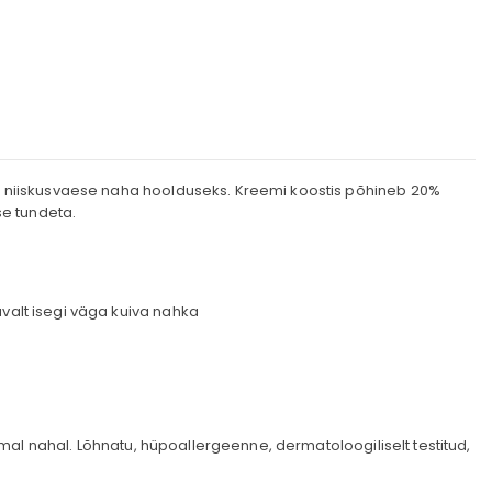
u ja niiskusvaese naha hoolduseks. Kreemi koostis põhineb 20%
se tundeta.
valt isegi väga kuiva nahka
mal nahal. Lõhnatu, hüpoallergeenne, dermatoloogiliselt testitud,