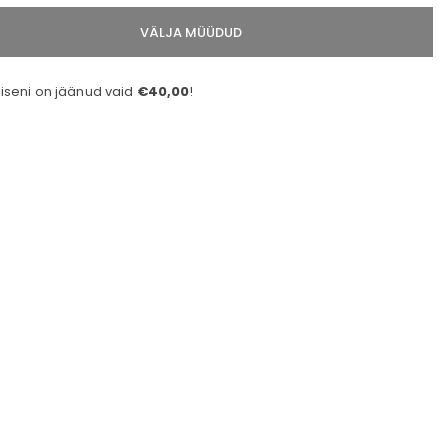
VÄLJA MÜÜDUD
seni on jäänud vaid
€40,00
!