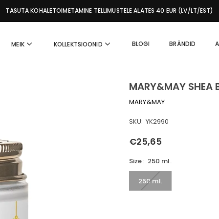
TASUTA KOHALETOIMETAMINE TELLIMUSTELE ALATES 40 EUR (LV/LT/EST)
BLOGI
BRÄNDID
A
MEIK
KOLLEKTSIOONID
MARY&MAY SHEA B
MARY&MAY
SKU:
YK2990
€25,65
Tavahind
Size:
250 ml.
250 ml.