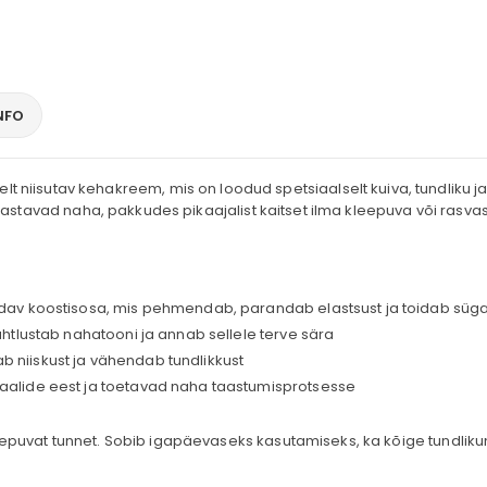
NFO
selt niisutav kehakreem, mis on loodud spetsiaalselt kuiva, tundlik
a taastavad naha, pakkudes pikaajalist kaitset ilma kleepuva või rasva
aldav koostisosa, mis pehmendab, parandab elastsust ja toidab süga
ühtlustab nahatooni ja annab sellele terve sära
b niiskust ja vähendab tundlikkust
kaalide eest ja toetavad naha taastumisprotsesse
leepuvat tunnet. Sobib igapäevaseks kasutamiseks, ka kõige tundliku