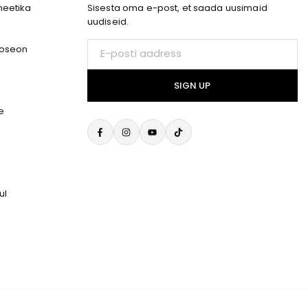
eetika
Sisesta oma e-post, et saada uusimaid
uudiseid.
E-
Joseon
posti
aadress
SIGN UP
e
Facebook
Instagram
YouTube
TikTok
ul