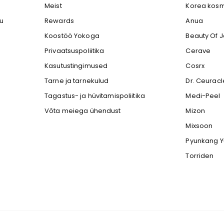
Meist
Korea kosm
gu
Rewards
Anua
Koostöö Yokoga
Beauty Of 
Privaatsuspoliitika
Cerave
Kasutustingimused
Cosrx
Tarne ja tarnekulud
Dr. Ceuracl
Tagastus- ja hüvitamispoliitika
Medi-Peel
Võta meiega ühendust
Mizon
Mixsoon
Pyunkang Y
Torriden