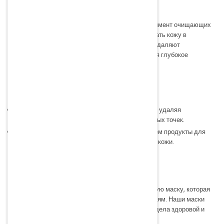
кожи
На нашей странице представлен широкий ассортимент очищающих
масок для лица, которые помогут вам поддерживать кожу в
идеальном состоянии. Наши маски эффективно удаляют
загрязнения и излишки кожного жира, обеспечивая глубокое
очищение и улучшение внешнего вида кожи.
Преимущества наших масок:
Глубокое очищение:
Маски проникают в поры, удаляя
загрязнения и предотвращая образование черных точек.
Уход за разными типами кожи:
Мы предлагаем продукты для
жирной, сухой, нормальной и комбинированной кожи.
Выбирайте лучшее для своей кожи
Исследуйте наш ассортимент и найдите идеальную маску, которая
будет соответствовать именно вашим потребностям. Наши маски
созданы для того, чтобы ваша кожа всегда выглядела здоровой и
свежей.