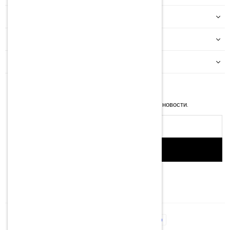
МОЙ АККАУНТ
ИНФОРМАЦИЯ
КАТЕГОРИИ
NEWSLETTER
Введите свой e-mail, чтобы получать последние новости.
Адрес
эл.
почты
SIGN UP
Facebook
Instagram
YouTube
TikTok