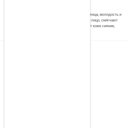
Незаменимый помощник в борьбе за свежий цвет лица, молодость и
красоту. Румяна делают моложавым тускнеющее лицо, смягчают
его линии, маскируют мешки под глазами, придают коже сияние,
свежесть и сексуальность.
ОБСЛУЖИВАНИЕ КЛИЕНТОВ
Пункт самовывоза
Sinicina iela 1A, Rēzekne, LV-4601, Латвия
Телефон:
(+371) 27 222 332
Э-почта:
info@yoko.lv
Время работы:
Понедельник – Пятница
09:00 – 12:30