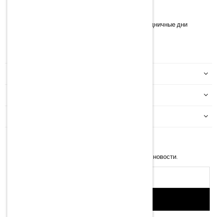
13:30 – 16:30
*
Информация о времени работы магазина в праздничные дни
Facebook
Instagram
YouTube
TikTok
МОЙ АККАУНТ
ИНФОРМАЦИЯ
КАТЕГОРИИ
NEWSLETTER
Введите свой e-mail, чтобы получать последние новости.
Адрес
эл.
почты
SIGN UP