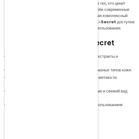
K-Secret
— это корейский бренд, созданный для тех, кто ценит
качество и заботу о коже. Продукция сочетает в себе современные
формулы и натуральные ингредиенты, обеспечивая комплексный
уход: увлажнение, питание и защиту. Коллекция
K-Secret
доступна
в Yoku и идеально подходит для ежедневного использования.
Преимущества бренда K-Secret
Натуральные ингредиенты
— растительные экстракты и
безопасные формулы.
Ежедневный уход
— продукты подходят для разных типов кожи.
Доступная цена
— качественная корейская косметика по
приятной стоимости.
Эффективность
— увлажнение, восстановление и свежий вид
кожи.
Современные формулы
— разработаны с использованием
последних технологий K-beauty.
Ассортимент