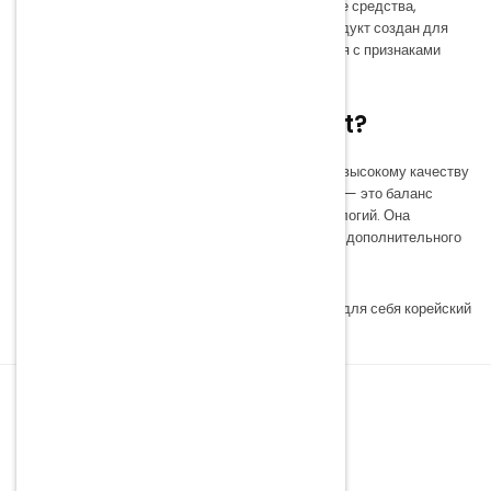
В коллекции K-Secret представлены очищающие средства,
эссенции, сыворотки, кремы и маски. Каждый продукт создан для
того, чтобы поддерживать кожу в тонусе, бороться с признаками
усталости и возвращать ей естественное сияние.
Почему выбирают K-Secret?
Бренд завоевал доверие покупателей благодаря высокому качеству
и эффективным формулам. Косметика K-Secret — это баланс
традиций корейского ухода и современных технологий. Она
подойдёт как для повседневного ухода, так и для дополнительного
ухода за кожей в условиях стресса и усталости.
Закажите косметику K-Secret в Yoko и откройте для себя корейский
секрет красоты.
ОБСЛУЖИВАНИЕ КЛИЕНТОВ
Пункт самовывоза
Sinicina iela 1A, Rēzekne, LV-4601, Латвия