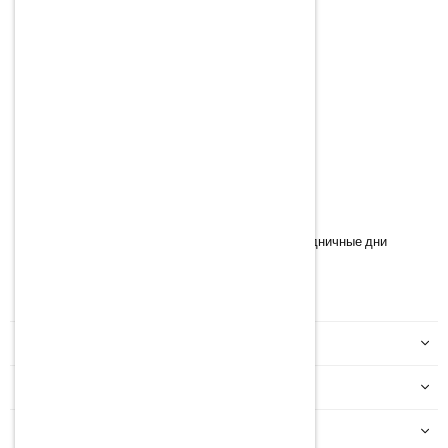
Телефон:
(+371) 27 222 332
Э-почта:
info@yoko.lv
Время работы:
Понедельник – Пятница
09:00 – 12:30
13:30 – 16:30
*
Информация о времени работы магазина в праздничные дни
Facebook
Instagram
YouTube
TikTok
МОЙ АККАУНТ
ИНФОРМАЦИЯ
КАТЕГОРИИ