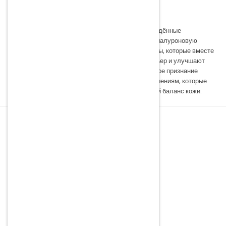
выравнивает текстуру кожи и сужает поры.
Каждая формула содержит клинически подтверждённые
ингредиенты — центеллу азиатскую, керамиды, гиалуроновую
кислоту, пробиотики, ниацинамид и мягкие кислоты, которые вместе
увлажняют, успокаивают, укрепляют кожный барьер и улучшают
общее состояние кожи. Dr. Jart+ заслужил мировое признание
благодаря эффективным дерматологическим решениям, которые
дают видимый результат и уважают естественный баланс кожи.
ОБСЛУЖИВАНИЕ КЛИЕНТОВ
Пункт самовывоза
Sinicina iela 1A, Rēzekne, LV-4601, Латвия
Телефон:
(+371) 27 222 332
Э-почта:
info@yoko.lv