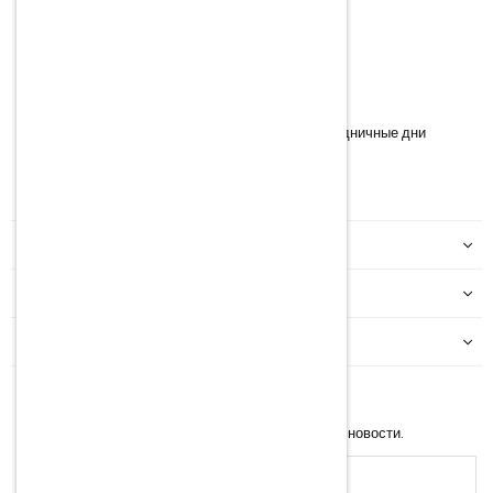
Время работы:
Понедельник – Пятница
09:00 – 12:30
13:30 – 16:30
*
Информация о времени работы магазина в праздничные дни
Facebook
Instagram
YouTube
TikTok
МОЙ АККАУНТ
ИНФОРМАЦИЯ
КАТЕГОРИИ
NEWSLETTER
Введите свой e-mail, чтобы получать последние новости.
Адрес
эл.