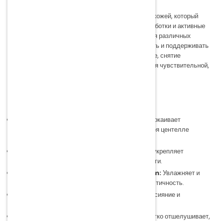
Dr. Jart+
— ведущий корейский бренд ухода за кожей, который
объединяет передовые дерматологические разработки и активные
комплексы, предлагая эффективные решения для различных
проблем кожи. Dr. Jart+ помогает восстанавливать и поддерживать
здоровье кожи, обеспечивая глубокое увлажнение, снятие
раздражения и укрепление защитного барьера для чувствительной,
сухой, раздражённой и стрессированной кожи.
Ключевые продукты Dr. Jart+ включают:
Cicapair Tiger Grass Re.Pair Serum:
Успокаивает
покраснения и укрепляет барьер кожи благодаря центелле
азиатской.
Ceramidin Cream:
Интенсивно увлажняет, укрепляет
липидный барьер и предотвращает потерю влаги.
Vital Hydra Solution Biome Water Cream:
Увлажняет и
балансирует микробиом кожи, улучшая её эластичность.
Cryo Rubber Mask:
Обеспечивает лифтинг, сияние и
охлаждающий эффект для обновлённой кожи.
Pore Remedy PHA Exfoliating Serum:
Мягко отшелушивает,